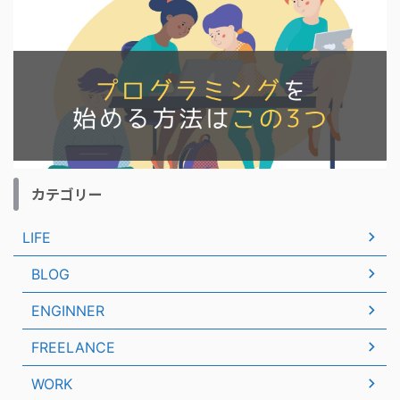
カテゴリー
LIFE
BLOG
ENGINNER
FREELANCE
WORK