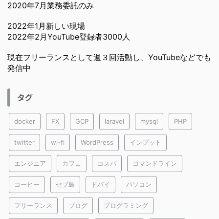
2020年7月業務委託のみ
2022年1月新しい現場
2022年2月YouTube登録者3000人
現在フリーランスとして週３回活動し、YouTubeなどでも
発信中
タグ
docker
FX
GCP
laravel
mysql
PHP
twitter
wi-fi
WordPress
インプット
エンジニア
カフェ
コスパ
コマンドライン
コーヒー
セブ島
ドバイ
パソコン
フリーランス
ブログ
プログラミング