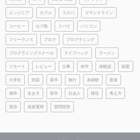
エンジニア
カフェ
コスパ
コマンドライン
コーヒー
セブ島
ドバイ
パソコン
フリーランス
ブログ
プログラミング
プログラミングスクール
ライフハック
ラーメン
リモート
レビュー
仕事
休学
体験談
副業
大学生
対談
新卒
旅行
未経験
派遣
海外
生き方
留学
社会人
移住
考え方
英語
資産運用
質問回答