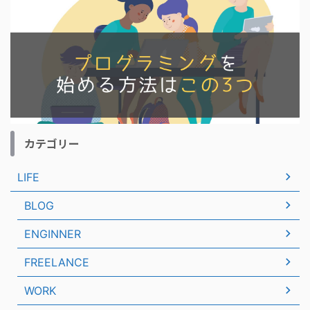
カテゴリー
LIFE
BLOG
ENGINNER
FREELANCE
WORK