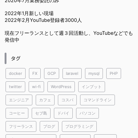
2020年7月業務委託のみ
2022年1月新しい現場
2022年2月YouTube登録者3000人
現在フリーランスとして週３回活動し、YouTubeなどでも
発信中
タグ
docker
FX
GCP
laravel
mysql
PHP
twitter
wi-fi
WordPress
インプット
エンジニア
カフェ
コスパ
コマンドライン
コーヒー
セブ島
ドバイ
パソコン
フリーランス
ブログ
プログラミング