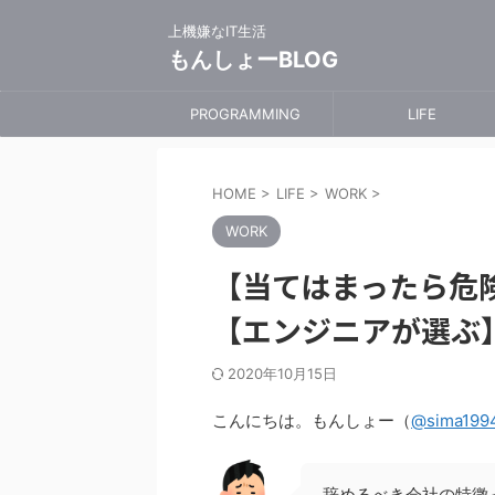
上機嫌なIT生活
もんしょーBLOG
PROGRAMMING
LIFE
HOME
>
LIFE
>
WORK
>
WORK
【当てはまったら危
【エンジニアが選ぶ
2020年10月15日
こんにちは。もんしょー（
@sima199
辞めるべき会社の特徴