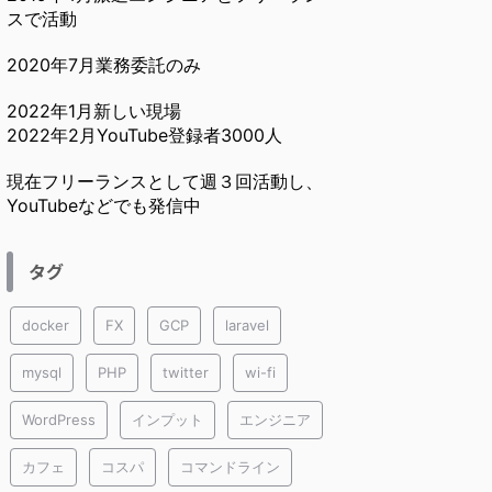
スで活動
2020年7月業務委託のみ
2022年1月新しい現場
2022年2月YouTube登録者3000人
現在フリーランスとして週３回活動し、
YouTubeなどでも発信中
タグ
docker
FX
GCP
laravel
mysql
PHP
twitter
wi-fi
WordPress
インプット
エンジニア
カフェ
コスパ
コマンドライン