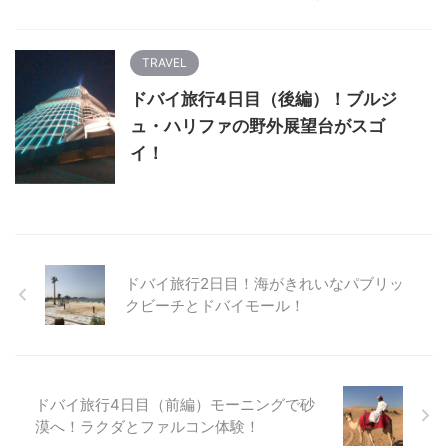
TRAVEL
ドバイ旅行4日目（後編）！ブルジ
ュ・ハリファの野外展望台がスゴ
イ！
ドバイ旅行2日目！海がきれいなパブリッ
クビーチとドバイモール！
ドバイ旅行4日目（前編）モーニングで砂
漠へ！ラクダとファルコン体験！