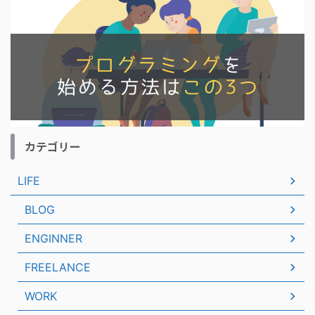
カテゴリー
LIFE
BLOG
ENGINNER
FREELANCE
WORK