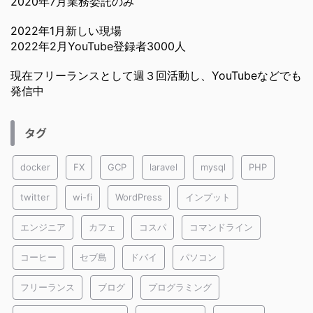
2020年7月業務委託のみ
2022年1月新しい現場
2022年2月YouTube登録者3000人
現在フリーランスとして週３回活動し、YouTubeなどでも
発信中
タグ
docker
FX
GCP
laravel
mysql
PHP
twitter
wi-fi
WordPress
インプット
エンジニア
カフェ
コスパ
コマンドライン
コーヒー
セブ島
ドバイ
パソコン
フリーランス
ブログ
プログラミング