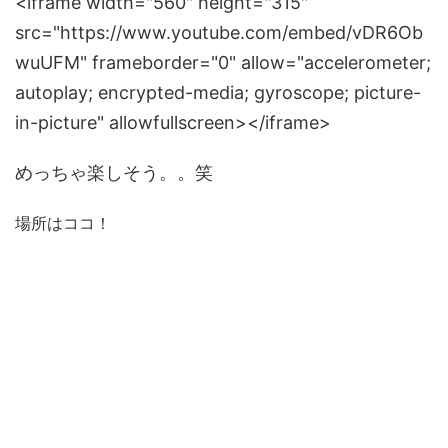
<iframe width="560" height="315"
src="https://www.youtube.com/embed/vDR6Ob
wuUFM" frameborder="0" allow="accelerometer;
autoplay; encrypted-media; gyroscope; picture-
in-picture" allowfullscreen></iframe>
めっちゃ楽しそう。。笑
場所はココ！